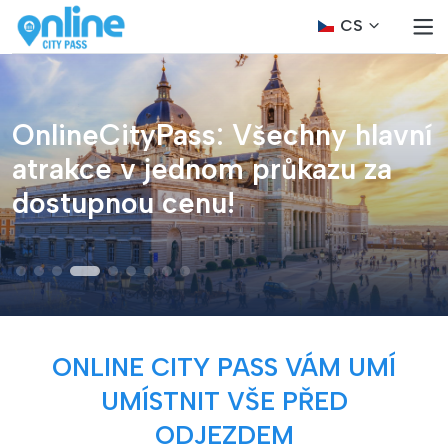
CS
OnlineCityPass: Všechny hlavní
atrakce v jednom průkazu za
dostupnou cenu!
ONLINE CITY PASS VÁM UMÍ
UMÍSTNIT VŠE PŘED
ODJEZDEM