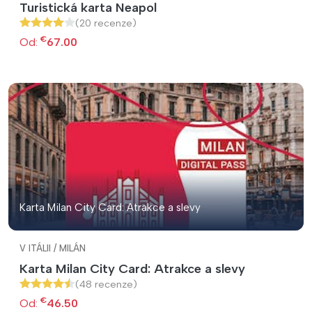
Turistická karta Neapol
(20 recenze)
€
Od:
67.00
Karta Milan City Card: Atrakce a slevy
V ITÁLII / MILÁN
Karta Milan City Card: Atrakce a slevy
(48 recenze)
€
Od:
46.50