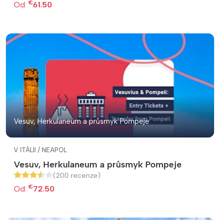
€
Od:
61.50
Vesuv, Herkulaneum a průsmyk Pompeje
V ITÁLII / NEAPOL
Vesuv, Herkulaneum a průsmyk Pompeje
(200 recenze)
€
Od:
72.50