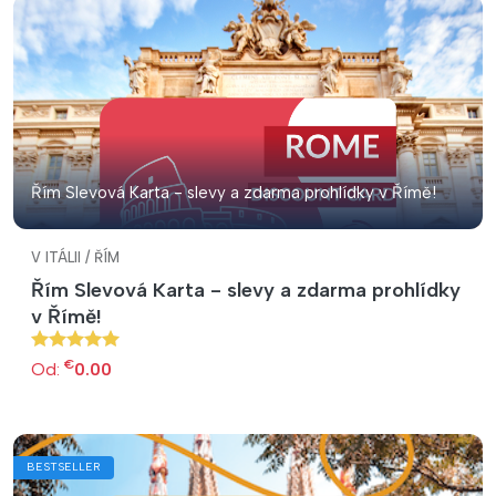
Řím Slevová Karta - slevy a zdarma prohlídky v Římě!
V ITÁLII / ŘÍM
Řím Slevová Karta - slevy a zdarma prohlídky
v Římě!
€
Od:
0.00
BESTSELLER