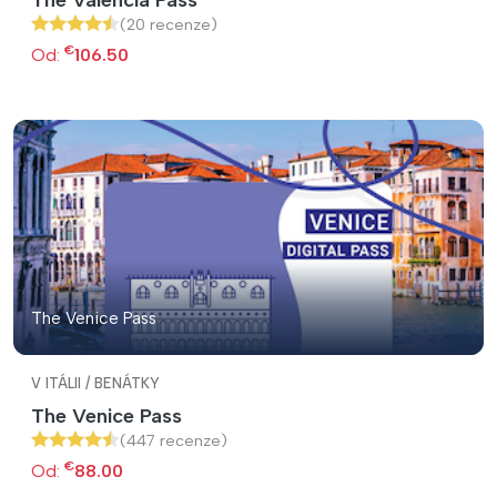
(20 recenze)
€
Od:
106.50
The Venice Pass
V ITÁLII / BENÁTKY
The Venice Pass
(447 recenze)
€
Od:
88.00