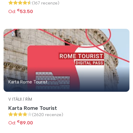
(167 recenze)
€
Od:
53.50
Karta Rome Tourist
V ITÁLII / ŘÍM
Karta Rome Tourist
(2620 recenze)
€
Od:
89.00