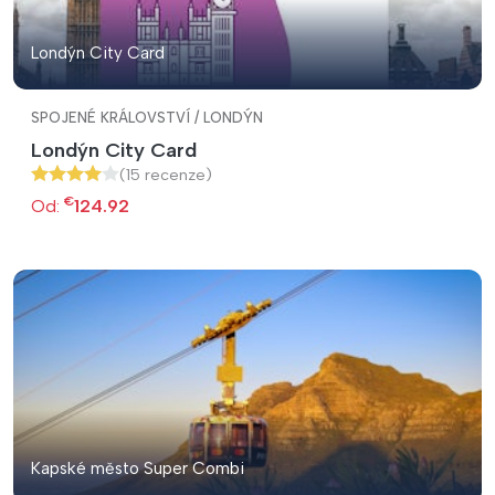
Londýn City Card
SPOJENÉ KRÁLOVSTVÍ / LONDÝN
Londýn City Card
(15 recenze)
€
Od:
124.92
Kapské město Super Combi