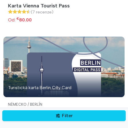
Karta Vienna Tourist Pass
(7 recenze)
€
Od:
80.00
Turistická karta Berlin City Card
NĚMECKO / BERLÍN
Turistická karta Berlin City Card
Filter
(7 recenze)
€
Od:
59.00