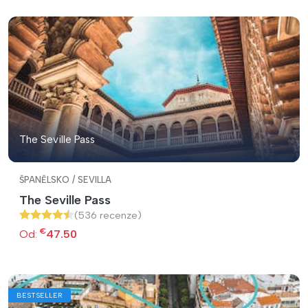
The Seville Pass
ŠPANĚLSKO / SEVILLA
The Seville Pass
(536 recenze)
€
Od:
47.50
BESTSELLER