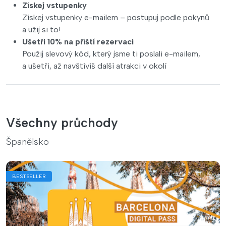
Získej vstupenky
Získej vstupenky e-mailem – postupuj podle pokynů
a užij si to!
Ušetři 10% na příští rezervaci
Použij slevový kód, který jsme ti poslali e-mailem,
a ušetři, až navštívíš další atrakci v okolí
Všechny průchody
Španělsko
BESTSELLER