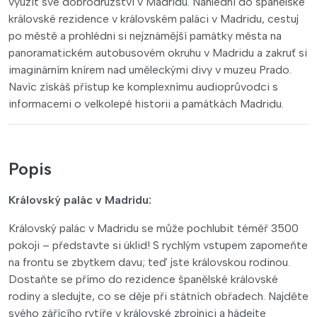
využít své dobrodružství v Madridu. Nahlédni do španělské
královské rezidence v královském paláci v Madridu, cestuj
po městě a prohlédni si nejznámější památky města na
panoramatickém autobusovém okruhu v Madridu a zakruť si
imaginárním knírem nad uměleckými divy v muzeu Prado.
Navíc získáš přístup ke komplexnímu audioprůvodci s
informacemi o velkolepé historii a památkách Madridu.
Popis
Královský palác v Madridu:
Královský palác v Madridu se může pochlubit téměř 3500
pokoji – představte si úklid! S rychlým vstupem zapomeňte
na frontu se zbytkem davu; teď jste královskou rodinou.
Dostaňte se přímo do rezidence španělské královské
rodiny a sledujte, co se děje při státních obřadech. Najděte
svého zářícího rytíře v královské zbrojnici a hádejte