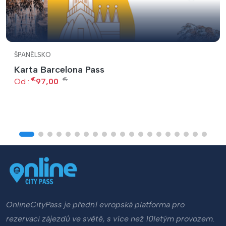
ŠPANĚLSKO
Karta Barcelona Pass
€
€
Od :
97,00
OnlineCityPass je přední evropská platforma pro
rezervaci zájezdů ve světě, s více než 10letým provozem.