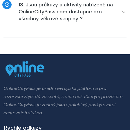
13. Jsou průkazy a aktivity nabízené na
OnlineCityPass.com dostupné pro
všechny věkové skupiny ?
OnlineCityPass je přední evropská platforma pro
rezervaci zájezdů ve světě, s více než 10letým provozem.
OnlineCityPass je známý jako spolehlivý poskytovatel
cestovních služeb.
Rychlé odkazy