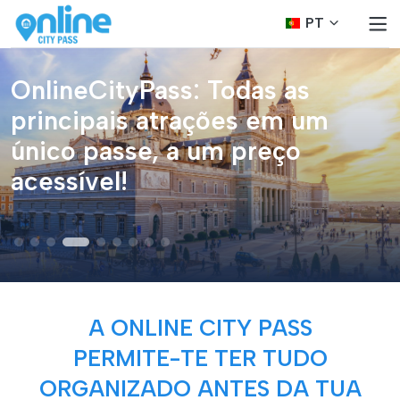
PT
OnlineCityPass: Todas as
principais atrações em um
único passe, a um preço
acessível!
A ONLINE CITY PASS
PERMITE-TE TER TUDO
ORGANIZADO ANTES DA TUA