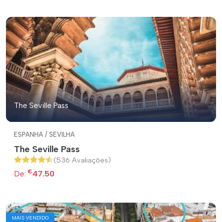
The Seville Pass
ESPANHA / SEVILHA
The Seville Pass
(536 Avaliações)
€
De:
47.50
MAIS VENDIDO