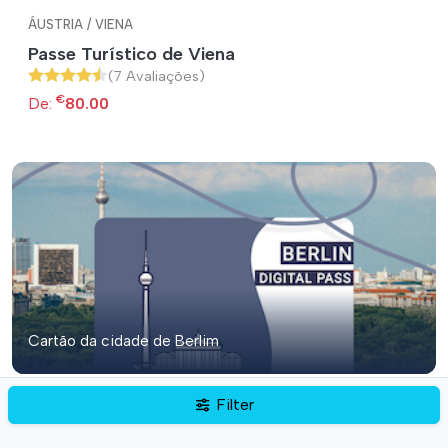
ÁUSTRIA / VIENA
Passe Turístico de Viena
(7 Avaliações)
€
De:
80.00
Cartão da cidade de Berlim
ALEMANHA / BERLIM
Filter
Cartão da cidade de Berlim