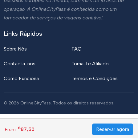
passeios europeia no mundo, com mais de 10 anos de
operação. A OnlineCityPass é conhecida como um
fornecedor de serviços de viagens confiável.
Links Rápidos
Sobre Nós
FAQ
Contacta-nos
Torna-te Afiliado
Como Funciona
Termos e Condições
© 2026 OnlineCityPass. Todos os direitos reservados.
€
87,50
Reservar agora
From: