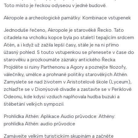
Toto místo je řeckou odyseou v jedné budově.
Akropole a archeologické památky: Kombinace vstupenek
Jednoduše řečeno, Akropole je starověké Řecko. Tato
citadela na vrcholku kopce byla po staletí tepajícím srdcem
Atén, a i když už zažila lepší časy, stále je na ni přímo
úžasný pohled. S touto vstupenkou se přenesete v čase do
starověku a prozkoumáte zázraky antického Řecka.
Projděte si ruiny Parthenonu a Agory a poznejte filozofy,
válečníky, umělce a prohnané politiky starověkých Athén.
Zamyslete se nad životem v Aristotelově škole (Lyceum),
zchlaďte se v Dionýsově divadle a zastavte se v Periklově
Odeonu, kde kdysi vzduch naplňovala hudba buzuki a
štěbetání velkých sympozií.
Prohlídka Athén: Aplikace Audio průvodce: Athény:
prohlídka Athén: audio průvodce
Zamávejte velkým turistickým skupinám a začněte