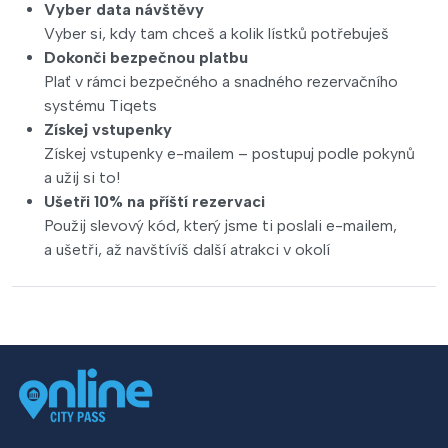
Vyber data návštěvy
Vyber si, kdy tam chceš a kolik lístků potřebuješ
Dokonči bezpečnou platbu
Plať v rámci bezpečného a snadného rezervačního
systému Tiqets
Získej vstupenky
Získej vstupenky e-mailem – postupuj podle pokynů
a užij si to!
Ušetři 10% na příští rezervaci
Použij slevový kód, který jsme ti poslali e-mailem,
a ušetři, až navštívíš další atrakci v okolí