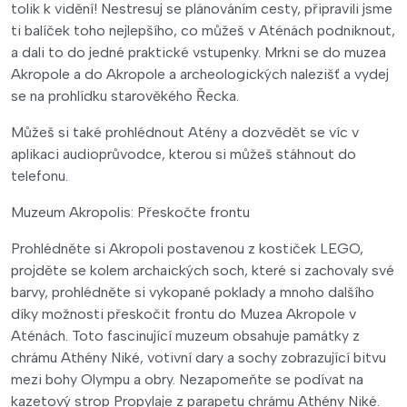
tolik k vidění! Nestresuj se plánováním cesty, připravili jsme
ti balíček toho nejlepšího, co můžeš v Aténách podniknout,
a dali to do jedné praktické vstupenky. Mrkni se do muzea
Akropole a do Akropole a archeologických nalezišť a vydej
se na prohlídku starověkého Řecka.
Můžeš si také prohlédnout Atény a dozvědět se víc v
aplikaci audioprůvodce, kterou si můžeš stáhnout do
telefonu.
Muzeum Akropolis: Přeskočte frontu
Prohlédněte si Akropoli postavenou z kostiček LEGO,
projděte se kolem archaických soch, které si zachovaly své
barvy, prohlédněte si vykopané poklady a mnoho dalšího
díky možnosti přeskočit frontu do Muzea Akropole v
Aténách. Toto fascinující muzeum obsahuje památky z
chrámu Athény Niké, votivní dary a sochy zobrazující bitvu
mezi bohy Olympu a obry. Nezapomeňte se podívat na
kazetový strop Propylaje z parapetu chrámu Athény Niké.