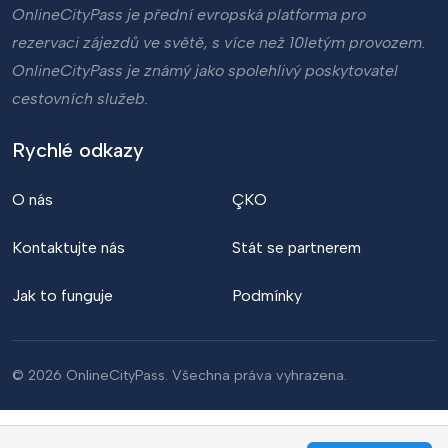
OnlineCityPass je přední evropská platforma pro
rezervaci zájezdů ve světě, s více než 10letým provozem.
OnlineCityPass je známý jako spolehlivý poskytovatel
cestovních služeb.
Rychlé odkazy
O nás
ÇKO
Kontaktujte nás
Stát se partnerem
Jak to funguje
Podmínky
© 2026 OnlineCityPass. Všechna práva vyhrazena.