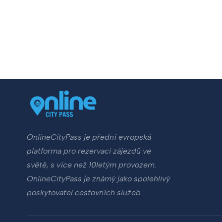
OnlineCityPass je přední evropská
platforma pro rezervaci zájezdů ve
světě, s více než 10letým provozem.
OnlineCityPass je známý jako spolehlivý
poskytovatel cestovních služeb.