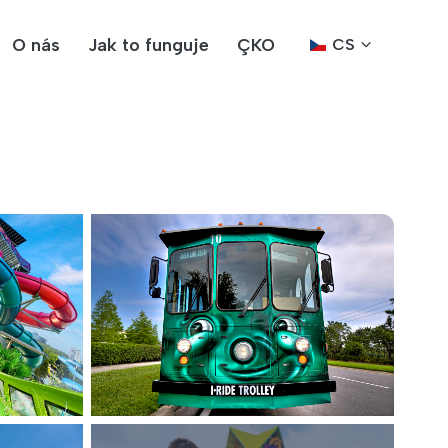
O nás
Jak to funguje
ÇKO
CS