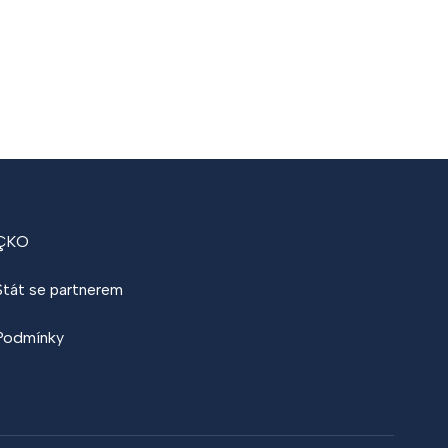
ÇKO
Stát se partnerem
Podmínky