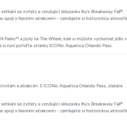
etkání se zvířaty a vzrušující skluzavku Ihu's Breakaway Fall®.
s spojí s hlavními atrakcemi - zamilujete si historickou atmosf
Parku™ a jízdy na The Wheel, kde si můžete vychutnat jídlo v
a si nyní pořiďte stránky ICONic Aquatica Orlando Pass.
tivitám a atrakcím. S ICONic Aquatica Orlando Pass, získáte
etkání se zvířaty a vzrušující skluzavku Ihu's Breakaway Fall®.
s spojí s hlavními atrakcemi - zamilujete si historickou atmosf