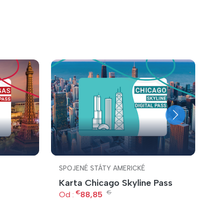
SPOJENÉ STÁTY AMERICKÉ
S
Karta Chicago Skyline Pass
B
€
€
S
Od :
88,85
O