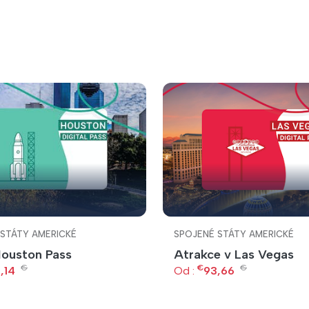
 STÁTY AMERICKÉ
SPOJENÉ STÁTY AMERICKÉ
Houston Pass
Atrakce v Las Vegas
€
€
€
,14
Od :
93,66