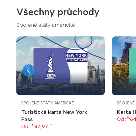
Všechny průchody
Spojené státy americké
SPOJENÉ STÁTY AMERICKÉ
SPOJENÉ
Turistická karta New York
Karta 
€
Pass
Od :
64
v
€
€
Od :
87,97