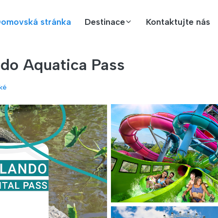
omovská stránka
Destinace
Kontaktujte nás
ndo Aquatica Pass
ké