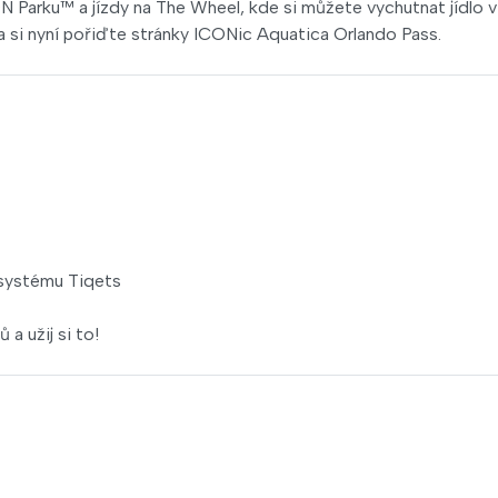
Parku™ a jízdy na The Wheel, kde si můžete vychutnat jídlo v
a si nyní pořiďte stránky ICONic Aquatica Orlando Pass.
 systému Tiqets
a užij si to!