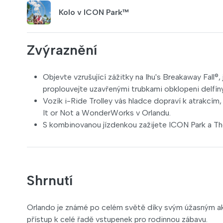
Kolo v ICON Park™
Zvýraznění
Objevte vzrušující zážitky na Ihu's Breakaway Fall®,
proplouvejte uzavřenými trubkami obklopeni delfíny
Vozík i-Ride Trolley vás hladce dopraví k atrakcím
It or Not a WonderWorks v Orlandu.
S kombinovanou jízdenkou zažijete ICON Park a Th
Shrnutí
Orlando je známé po celém světě díky svým úžasným ak
přístup k celé řadě vstupenek pro rodinnou zábavu.