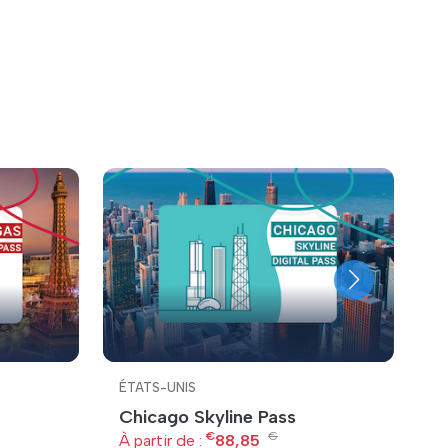
ÉTATS-UNIS
É
Chicago Skyline Pass
E
€
€
S
À partir de :
88,85