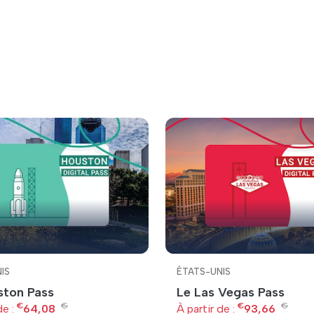
IS
ÉTATS-UNIS
ston Pass
Le Las Vegas Pass
€
€
€
€
de :
64,08
À partir de :
93,66