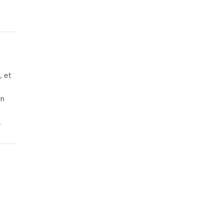
, et
un
.