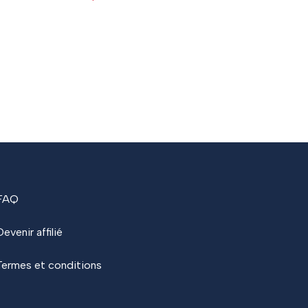
À 
FAQ
Devenir affilié
Termes et conditions