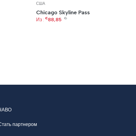
США
С
Chicago Skyline Pass
Н
€
€
+
Из :
88,85
Из
ЧАВО
Стать партнером