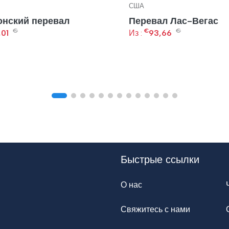
США
нский перевал
Перевал Лас-Вегас
€
€
€
,01
Из :
93,66
Быстрые ссылки
О нас
Свяжитесь с нами