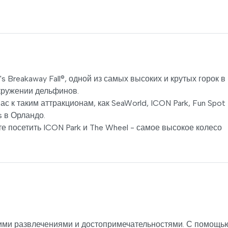
s Breakaway Fall®, одной из самых высоких и крутых горок в
кружении дельфинов.
с к таким аттракционам, как SeaWorld, ICON Park, Fun Spot
s в Орландо.
 посетить ICON Park и The Wheel - самое высокое колесо
ими развлечениями и достопримечательностями. С помощь