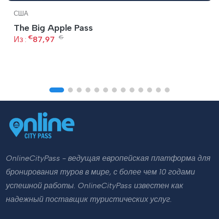
США
The Big Apple Pass
€
€
Из :
87,97
OnlineCityPass - ведущая европейская платформа для
бронирования туров в мире, с более чем 10 годами
успешной работы. OnlineCityPass известен как
надежный поставщик туристических услуг.