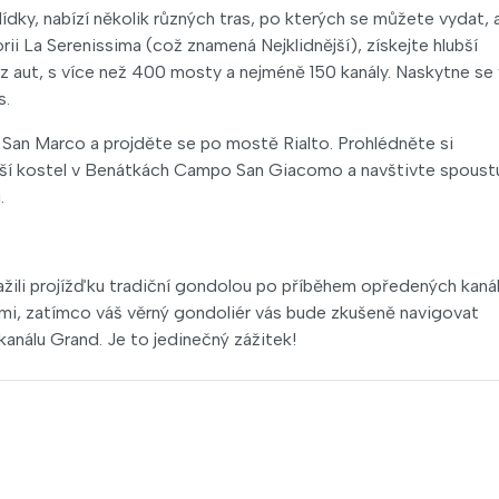
lídky, nabízí několik různých tras, po kterých se můžete vydat, a
i La Serenissima (což znamená Nejklidnější), získejte hlubší
ez aut, s více než 400 mosty a nejméně 150 kanály. Naskytne se
s.
ku San Marco a projděte se po mostě Rialto. Prohlédněte si
arší kostel v Benátkách Campo San Giacomo a navštivte spoust
.
žili projížďku tradiční gondolou po příběhem opředených kaná
mi, zatímco váš věrný gondoliér vás bude zkušeně navigovat
kanálu Grand. Je to jedinečný zážitek!