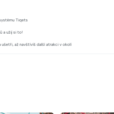
 systému Tiqets
a užij si to!
ušetři, až navštívíš další atrakci v okolí