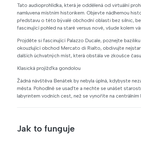
Tato audioprohlídka, která je oddělená od virtuální proh
namluvena místním historikem. Objevte nádhernou histori
představu o této bývalé obchodní oblasti bez silnic, b
fascinující pohled na staré versus nové, všude kolem vá
Projděte si fascinující Palazzo Ducale, poznejte bazili
okouzlující obchod Mercato di Rialto, obdivujte nejst
dalších úchvatných míst, která obstála ve zkoušce času
Klasická projížďka gondolou
Žádná návštěva Benátek by nebyla úplná, kdybyste neza
města. Pohodlně se usaďte a nechte se unášet starost
labyrintem vodních cest, než se vynoříte na centrálním 
Jak to funguje