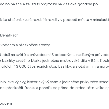
ího paláce a zajistí ti projížďky na klasické gondole po
k ke stažení, která rozebírá rozdíly v podobě města v minulosti
 Benátkách.
 průvodcem a přeskočení fronty
 katedrál na světě s průvodcem! S odborným a nadšeným průvo
baziliky svatého Marka jedinečné mistrovské dílo v Itálii. Koch
mujících 43 000 čtverečních stop baziliky, a složitými mramoro
biblické výjevy, historický význam a jedinečné prvky této staro
moci přeskočit frontu a ponořit se přímo do srdce této velkole
ůvodcem