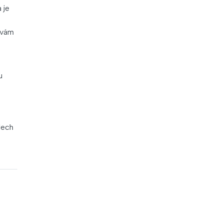
 je
 vám
u
lech