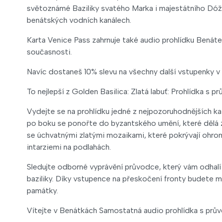
světoznámé Baziliky svatého Marka i majestátního Dóžec
benátských vodních kanálech.
Karta Venice Pass zahrnuje také audio prohlídku Benáte
současnosti.
Navíc dostaneš 10% slevu na všechny další vstupenky v
To nejlepší z Golden Basilica: Zlatá labuť: Prohlídka s
Vydejte se na prohlídku jedné z nejpozoruhodnějších
po boku se ponořte do byzantského umění, které dělá z 
se úchvatnými zlatými mozaikami, které pokrývají ohro
intarziemi na podlahách.
Sledujte odborné vyprávění průvodce, který vám odhalí 
baziliky. Díky vstupence na přeskočení fronty budete 
památky.
Vítejte v Benátkách Samostatná audio prohlídka s pr