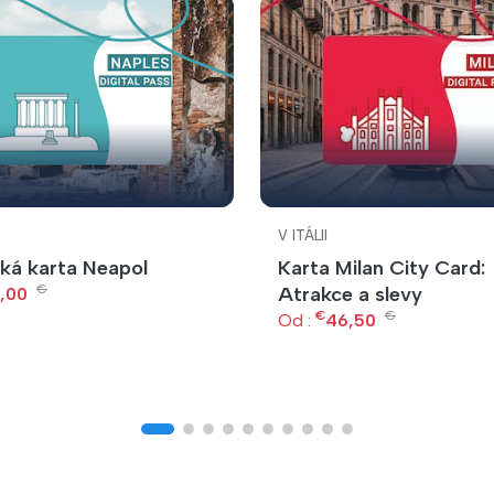
V ITÁLII
cká karta Neapol
Karta Milan City Card:
€
Atrakce a slevy
,00
€
€
Od :
46,50