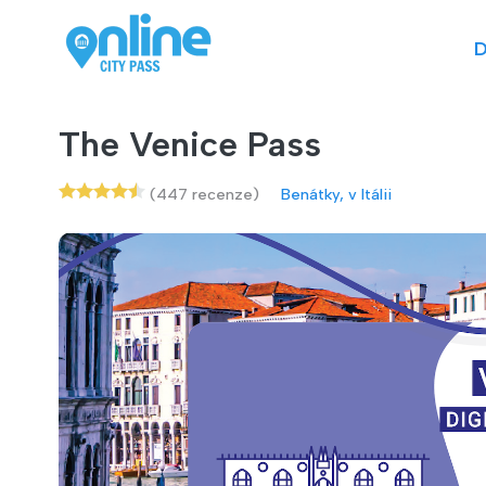
D
The Venice Pass
(447 recenze)
Benátky, v Itálii