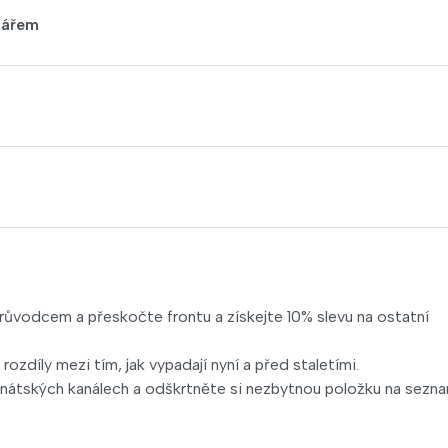
tářem
průvodcem a přeskočte frontu a získejte 10% slevu na ostatní
zdíly mezi tím, jak vypadají nyní a před staletími.
enátských kanálech a odškrtněte si nezbytnou položku na sezn