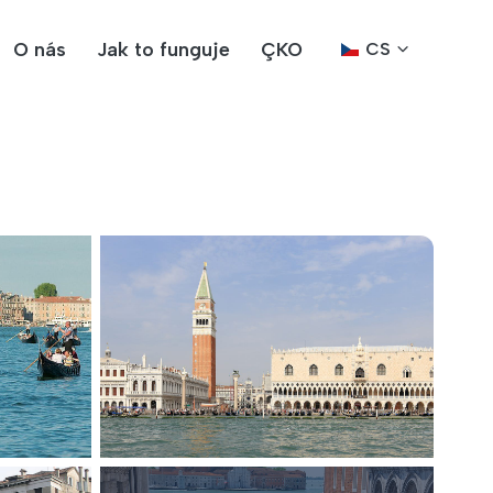
O nás
Jak to funguje
ÇKO
CS