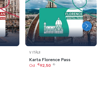
V ITÁLII
V 
Karta Florence Pass
U
€
€
Od :
92,50
O