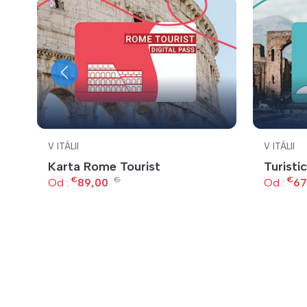
V ITÁLII
V ITÁLII
Karta Rome Tourist
Turisti
€
€
€
Od :
89,00
Od :
67