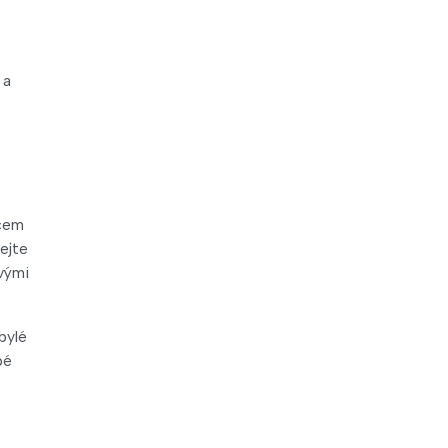
 a
dcem
ejte
vými
bylé
pé