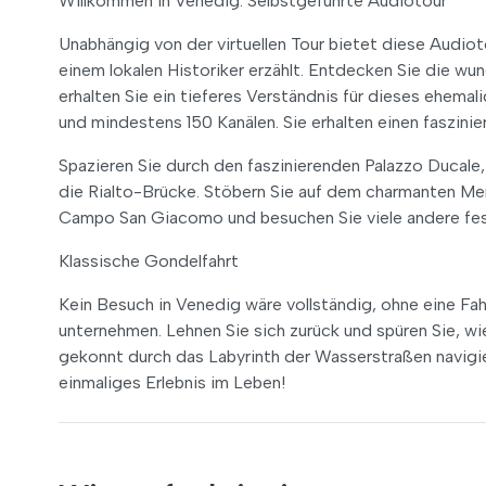
Willkommen in Venedig: Selbstgeführte Audiotour
Unabhängig von der virtuellen Tour bietet diese Audio
einem lokalen Historiker erzählt. Entdecken Sie die w
erhalten Sie ein tieferes Verständnis für dieses ehem
und mindestens 150 Kanälen. Sie erhalten einen faszinie
Spazieren Sie durch den faszinierenden Palazzo Ducale,
die Rialto-Brücke. Stöbern Sie auf dem charmanten Mer
Campo San Giacomo und besuchen Sie viele andere fess
Klassische Gondelfahrt
Kein Besuch in Venedig wäre vollständig, ohne eine Fahr
unternehmen. Lehnen Sie sich zurück und spüren Sie, wi
gekonnt durch das Labyrinth der Wasserstraßen navigier
einmaliges Erlebnis im Leben!