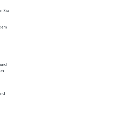
n Sie
 dem
 und
gen
und