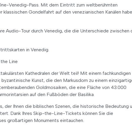
n-One-Venedig-Pass. Mit dem Eintritt zum weltberühmten
klassischen Gondelfahrt auf den venezianischen Kanälen habe
are Audio-Tour durch Venedig, die die Unterschiede zwischen
trittskarten in Venedig.
 the Line
takulärsten Kathedralen der Welt teil! Mit einem fachkundigen
die byzantinische Kunst, die den Markusdom zu einem einzigarti
n atemberaubenden Goldmosaiken, die eine Fläche von 43.000
morintarsien auf den Fußböden der Basilika.
s, der Ihnen die biblischen Szenen, die historische Bedeutung 
utert. Dank Ihres Skip-the-Line-Tickets können Sie die
eses großartigen Monuments eintauchen.