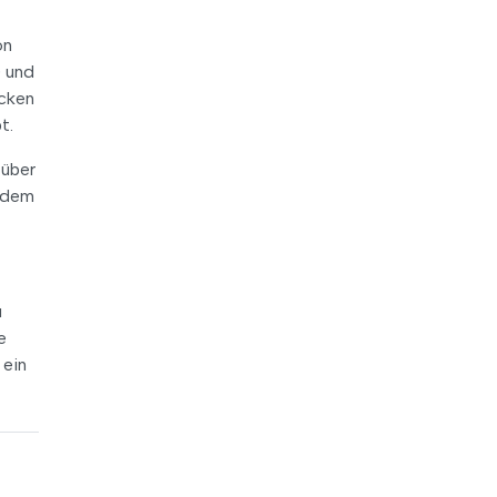
on
) und
ücken
t.
 über
f dem
u
e
 ein