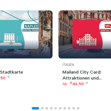
ITALIEN
 Stadtkarte
Mailand City Card:
€
Attraktionen und
,50
€
€
Ermäßigungen
Ab :
46,50