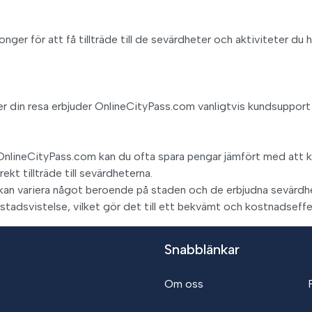
ger för att få tillträde till de sevärdheter och aktiviteter du 
er din resa erbjuder OnlineCityPass.com vanligtvis kundsupport d
OnlineCityPass.com kan du ofta spara pengar jämfört med att köp
kt tillträde till sevärdheterna.
 kan variera något beroende på staden och de erbjudna sevärdh
 stadsvistelse, vilket gör det till ett bekvämt och kostnadseffek
Snabblänkar
Om oss