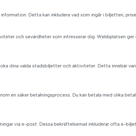
rad information. Detta kan inkludera vad som ingår i biljetten, pri
iviteter och sevärdheter som intresserar dig. Webbplatsen ger of
oka dina valda stadsbiljetter och aktiviteter. Detta innebär va
du igenom en säker betalningsprocess. Du kan betala med olika be
kningar via e-post. Dessa bekräftelsemail inkluderar ofta e-bilj