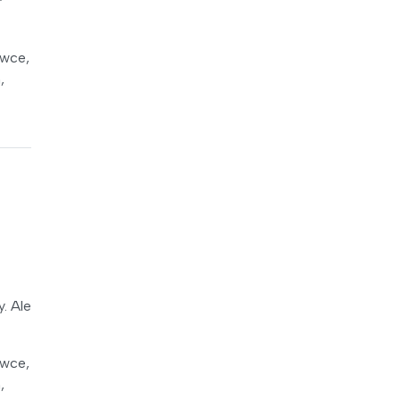
iwce,
,
. Ale
iwce,
,