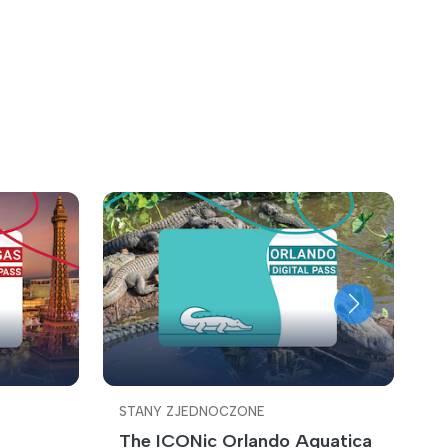
STANY ZJEDNOCZONE
S
The ICONic Orlando Aquatica
C