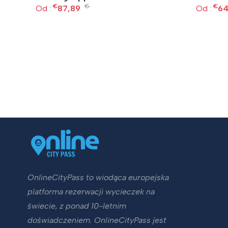
-
€
€
€
Od :
87,89
Od :
64
o
OnlineCityPass to wiodąca europejska
platforma rezerwacji wycieczek na
świecie, z ponad 10-letnim
doświadczeniem. OnlineCityPass jest