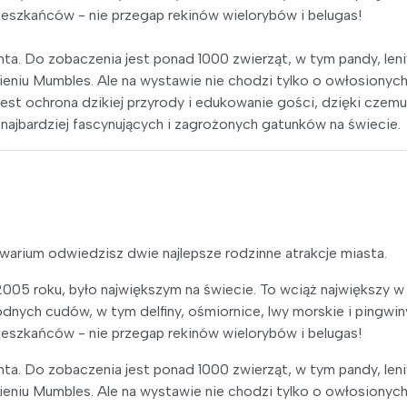
eszkańców - nie przegap rekinów wielorybów i belugas!
ta. Do zobaczenia jest ponad 1000 zwierząt, w tym pandy, len
ieniu Mumbles. Ale na wystawie nie chodzi tylko o owłosionych
 jest ochrona dzikiej przyrody i edukowanie gości, dzięki czemu
ajbardziej fascynujących i zagrożonych gatunków na świecie.
kwarium odwiedzisz dwie najlepsze rodzinne atrakcje miasta.
05 roku, było największym na świecie. To wciąż największy w
ych cudów, w tym delfiny, ośmiornice, lwy morskie i pingwiny
eszkańców - nie przegap rekinów wielorybów i belugas!
ta. Do zobaczenia jest ponad 1000 zwierząt, w tym pandy, len
ieniu Mumbles. Ale na wystawie nie chodzi tylko o owłosionych