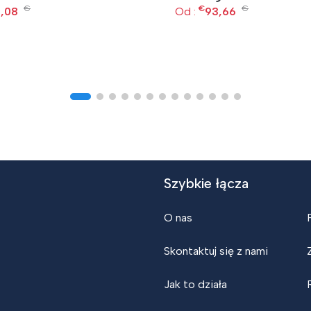
€
€
€
,08
Od :
93,66
Szybkie łącza
O nas
Skontaktuj się z nami
Jak to działa