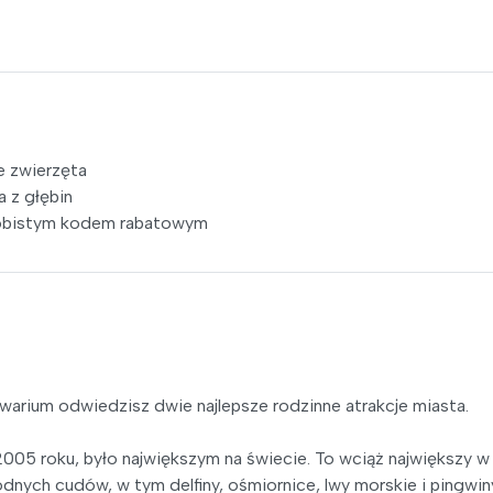
e zwierzęta
 z głębin
osobistym kodem rabatowym
kwarium odwiedzisz dwie najlepsze rodzinne atrakcje miasta.
05 roku, było największym na świecie. To wciąż największy w
ych cudów, w tym delfiny, ośmiornice, lwy morskie i pingwiny