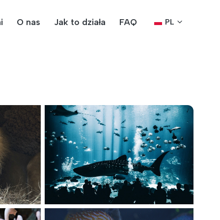
i
O nas
Jak to działa
FAQ
PL