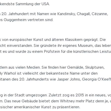
uckendste Sammlung der USA.
 20. Jahrhundert mit Namen wie Kandinsky, Chagall, Cézanne,
es Guggenheim vertreten sind.
 von europäischer Kunst und älteren Klassikern geprägt. Die
icht einverstanden. Sie gründete ihr eigenes Museum, das lebe
t es und wurde zu einem Prüfstein für die künstlerischen Leist
rn aus vielen Medien. Sie finden hier Gemälde, Skulpturen,
 Warhol ist vielleicht der bekannteste Name unter den
Titanen des 20. Jahrhunderts wie Jasper Johns, Georgia O'Keef
g in der Stadt umgezogen. Zuletzt zog es 2015 in ein neues, v
m. Das neue Gebäude bietet dem Whitney mehr Platz denn je,
scher amerikanischer Kunst zu präsentieren.