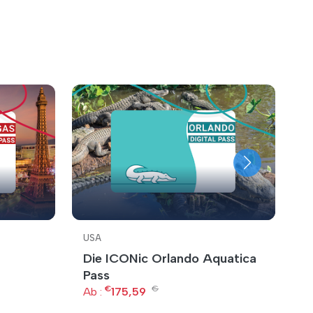
USA
U
Die ICONic Orlando Aquatica
C
Pass
Ab
€
€
Ab :
175,59