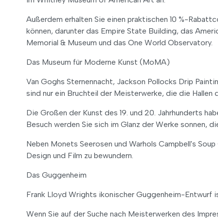
Außerdem erhalten Sie einen praktischen 10 %-Rabattco
können, darunter das Empire State Building, das Americ
Memorial & Museum und das One World Observatory.
Das Museum für Moderne Kunst (MoMA)
Van Goghs Sternennacht, Jackson Pollocks Drip Painti
sind nur ein Bruchteil der Meisterwerke, die die Hall
Die Großen der Kunst des 19. und 20. Jahrhunderts ha
Besuch werden Sie sich im Glanz der Werke sonnen, die 
Neben Monets Seerosen und Warhols Campbell's Soup Can
Design und Film zu bewundern.
Das Guggenheim
Frank Lloyd Wrights ikonischer Guggenheim-Entwurf ist
Wenn Sie auf der Suche nach Meisterwerken des Impres