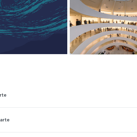
rte
arte