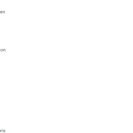
den
non
ris