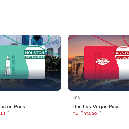
USA
uston Pass
Der Las Vegas Pass
€
€
€
,01
Ab :
93,66