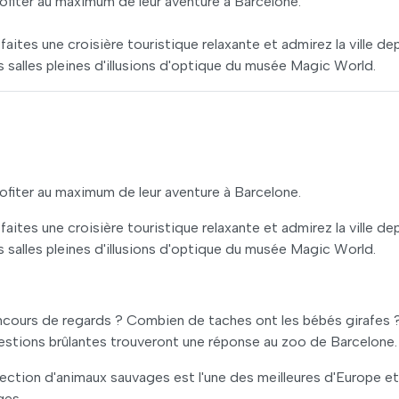
profiter au maximum de leur aventure à Barcelone.
aites une croisière touristique relaxante et admirez la ville de
es salles pleines d'illusions d'optique du musée Magic World.
profiter au maximum de leur aventure à Barcelone.
aites une croisière touristique relaxante et admirez la ville de
es salles pleines d'illusions d'optique du musée Magic World.
ours de regards ? Combien de taches ont les bébés girafes 
uestions brûlantes trouveront une réponse au zoo de Barcelone.
llection d'animaux sauvages est l'une des meilleures d'Europe et
ges.