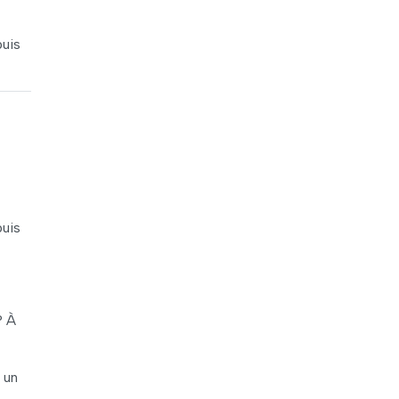
puis
puis
? À
 un