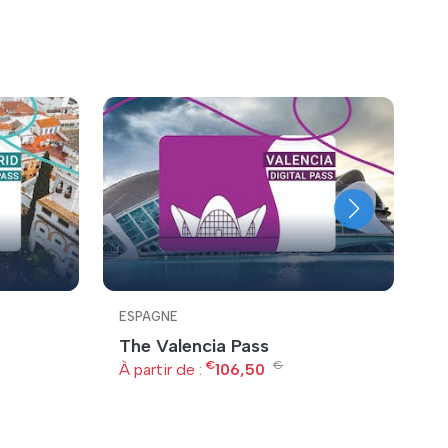
ESPAGNE
E
The Valencia Pass
L
€
€
À partir de :
106,50
À 