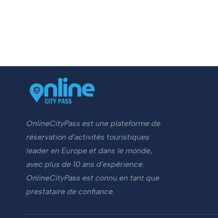
OnlineCityPass est une plateforme de
réservation d'activités touristiques
leader en Europe et dans le monde,
avec plus de 10 ans d'expérience.
OnlineCityPass est connu en tant que
prestataire de confiance.