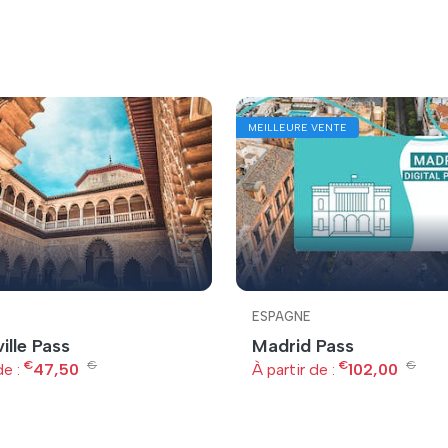
MEILLEURE VENTE
ESPAGNE
ille Pass
Madrid Pass
€
€
€
€
de :
47,50
À partir de :
102,00