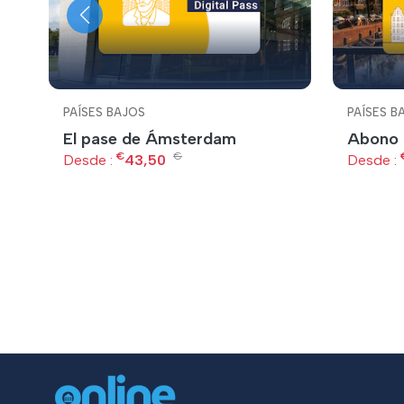
PAÍSES BAJOS
PAÍSES B
El pase de Ámsterdam
Abono 
€
€
Desde :
43,50
Desde :