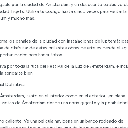
rgable por la ciudad de Ámsterdam y un descuento exclusivo de
iudad Tiqets. Utiliza tu código hasta cinco veces para visitar la
seum y mucho más.
rna los canales de la ciudad con instalaciones de luz temática
a de disfrutar de estas brillantes obras de arte es desde el agu
oportunidades para hacer fotos.
va por toda la ruta del Festival de la Luz de Ámsterdam, e incl
a abrigarte bien.
l Definitiva
Ámsterdam, tanto en el interior como en el exterior, ¡en plena
o, vistas de Ámsterdam desde una noria gigante y la posibilida
ino caliente. Ve una película navideña en un banco rodeado de
miliar con un toque invernal en uno de los muchos restaurantes