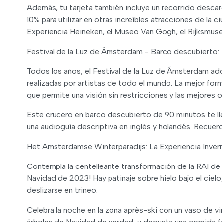
Además, tu tarjeta también incluye un recorrido desca
10% para utilizar en otras increíbles atracciones de la c
Experiencia Heineken, el Museo Van Gogh, el Rijksmu
Festival de la Luz de Ámsterdam - Barco descubierto:
Todos los años, el Festival de la Luz de Ámsterdam ado
realizadas por artistas de todo el mundo. La mejor form
que permite una visión sin restricciones y las mejores 
Este crucero en barco descubierto de 90 minutos te lle
una audioguía descriptiva en inglés y holandés. Recuerd
Het Amsterdamse Winterparadijs: La Experiencia Inverna
Contempla la centelleante transformación de la RAI de 
Navidad de 2023! Hay patinaje sobre hielo bajo el ciel
deslizarse en trineo.
Celebra la noche en la zona après-ski con un vaso de v
árboles de Navidad de verdad, y degusta una comida fa