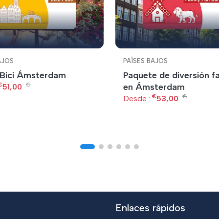
AJOS
PAÍSES BAJOS
Bici Ámsterdam
Paquete de diversión fa
€
€
en Ámsterdam
51,00
€
€
Desde :
53,00
Enlaces rápidos