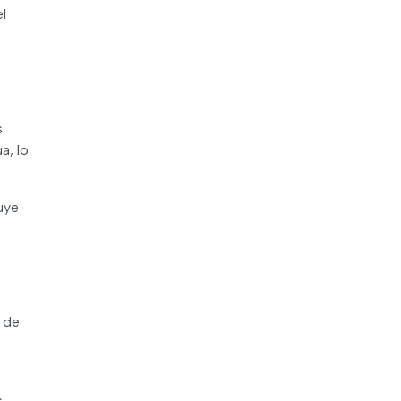
l
s
a, lo
uye
d de
.