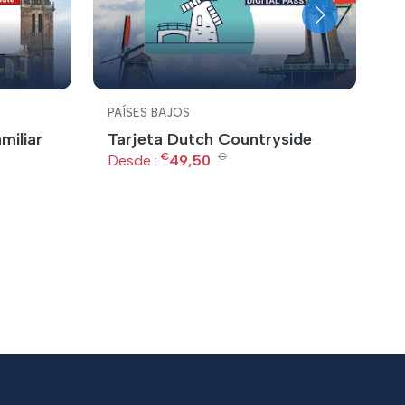
PAÍSES BAJOS
P
miliar
Tarjeta Dutch Countryside
T
€
€
Desde :
49,50
D