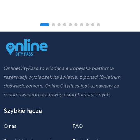
OnlineCityPass to wiodąca europejska platforma
rezerwacji wycieczek na świecie, z ponad 10-letnim
doświadczeniem. OnlineCityPass jest uznawany za
renomowanego dostawcę usług turystycznych.
Szybkie łącza
O nas
FAQ