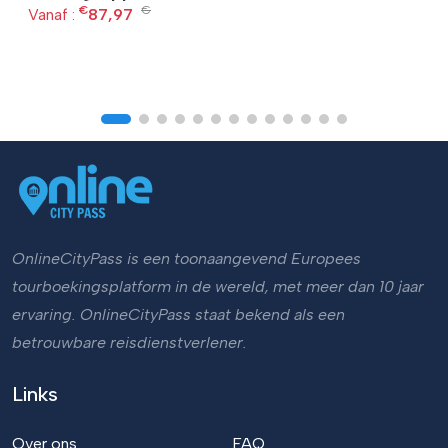
€
€
Vanaf :
87,97
OnlineCityPass is een toonaangevend Europees
tourboekingsplatform in de wereld, met meer dan 10 jaar
ervaring. OnlineCityPass staat bekend als een
betrouwbare reisdienstverlener.
Links
Over ons
FAQ