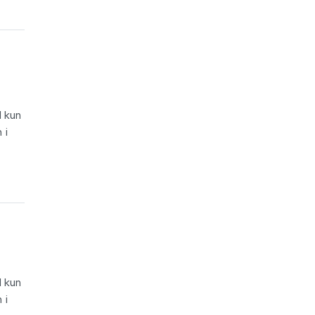
d kun
 i
d kun
 i