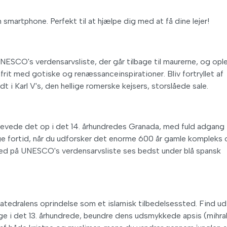
 smartphone. Perfekt til at hjælpe dig med at få dine lejer!
ESCO's verdensarvsliste, der går tilbage til maurerne, og opl
frit med gotiske og renæssanceinspirationer. Bliv fortryllet af
dt i Karl V's, den hellige romerske kejsers, storslåede sale.
g levede det op i det 14. århundredes Granada, med fuld adgang t
ge fortid, når du udforsker det enorme 600 år gamle kompleks
 sted på UNESCO's verdensarvsliste ses bedst under blå spansk
tedralens oprindelse som et islamisk tilbedelsessted. Find ud 
age i det 13. århundrede, beundre dens udsmykkede apsis (mihra