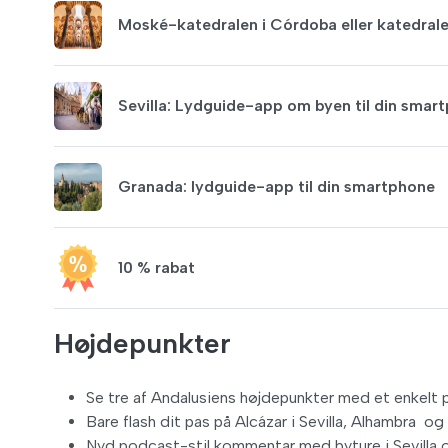
Moské-katedralen i Córdoba eller katedralen
Sevilla: Lydguide-app om byen til din smar
Granada: lydguide-app til din smartphone
10 % rabat
Højdepunkter
Se tre af Andalusiens højdepunkter med et enkelt pa
Bare flash dit pas på Alcázar i Sevilla, Alhambra 
Nyd podcast-stil kommentar med byture i Sevilla og