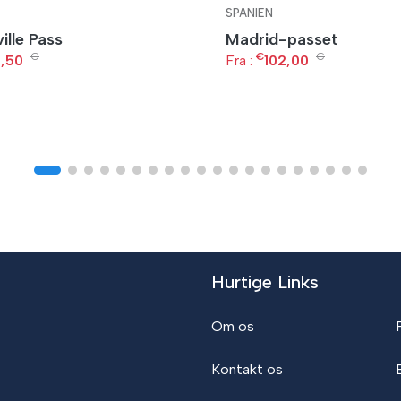
SPANIEN
ille Pass
Madrid-passet
€
€
€
,50
Fra :
102,00
Hurtige Links
Om os
Kontakt os
B