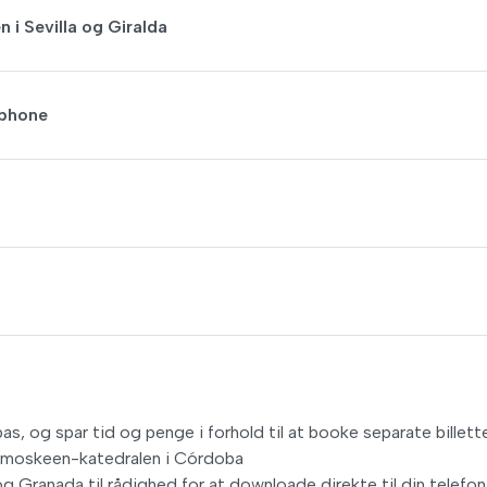
 i Sevilla og Giralda
tphone
s, og spar tid og penge i forhold til at booke separate billett
og moskeen-katedralen i Córdoba
 Granada til rådighed for at downloade direkte til din telefon