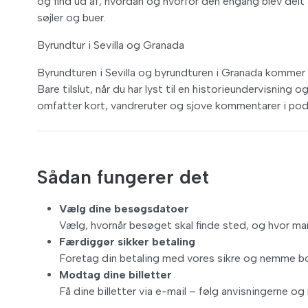
og find ud af, hvordan og hvorfor den engang blev delt
søjler og buer.
Byrundtur i Sevilla og Granada
Byrundturen i Sevilla og byrundturen i Granada komme
Bare tilslut, når du har lyst til en historieundervisni
omfatter kort, vandreruter og sjove kommentarer i podc
Sådan fungerer det
Vælg dine besøgsdatoer
Vælg, hvornår besøget skal finde sted, og hvor man
Færdiggør sikker betaling
Foretag din betaling med vores sikre og nemme 
Modtag dine billetter
Få dine billetter via e-mail – følg anvisningerne o