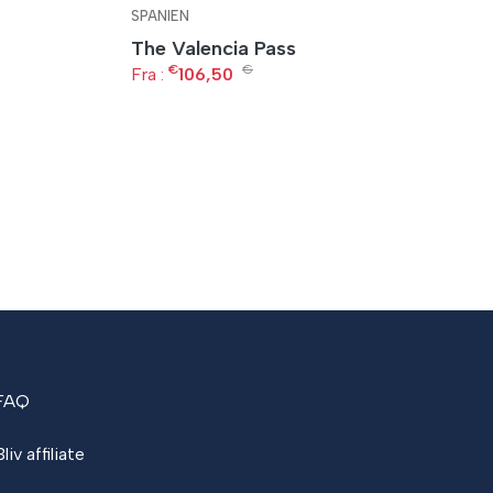
SPANIEN
S
The Valencia Pass
G
€
€
Fra :
106,50
Fr
FAQ
liv affiliate