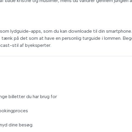
 af både kristne og muslimer, mens du vandrer gennem junglen a
r som lydguide-apps, som du kan downloade til din smartphone.
ng og tænk på det som at have en personlig turguide i lommen. Be
ast-stil af byeksperter.
ge billetter du har brug for
bookingproces
g nyd dine besøg.