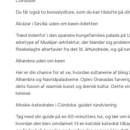
Córdoba!
Du får også to bonuslydture, som du kan tilslutte på din
Alcázar i Sevilla: uden om køen-billetten
Træd indenfor i den spanske kongefamilies palads på UN
arketype af Mudéjar-arkitektur, der blander sig problem
flisebelagte altertavler fra det 16. århundrede, og gå run
Alhambra uden om køen
Her er din chance for at se, hvordan sultanerne af blin
Alhambra og Nasridpaladserne. Oplev Granadas farveri
dets fusion af islamisk kunst og iberisk kultur. Dette
himmel.
Moske-katedralen i Córdoba: guidet rundvisning
Tag med din guide på en 60-minutters tur, og lær om ka
hvordan den blev omdannet til en katolsk katedral tilb