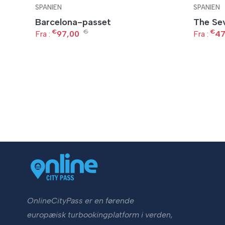
SPANIEN
SPANIEN
Barcelona-passet
The Sev
€
€
€
Fra :
97,00
Fra :
47
OnlineCityPass er en førende
europæisk turbookingplatform i verden,